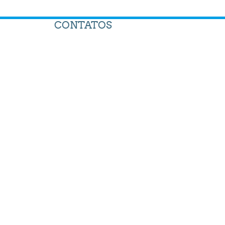
CONTATOS
Rua Pardal, 111,
Aririba, Balneário
Camboriú
Telefone : (47)
3263-0190
E-mail :
cefag@bc.sc.gov.br