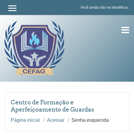
Você ainda não se identificou.
PAINEL LATERAL
Ir para o conteúdo principal
Centro de Formação e
Aperfeiçoamento de Guardas
Página inicial
Acessar
Senha esquecida